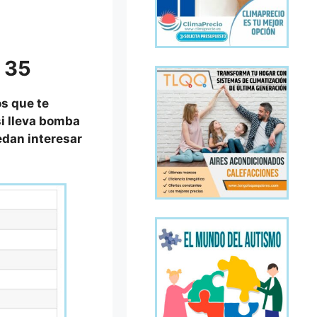
 35
os que te
si lleva bomba
uedan interesar