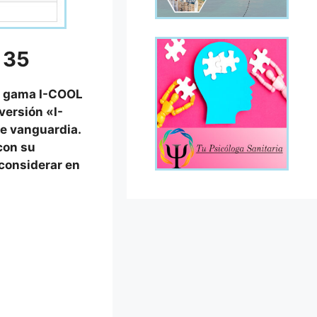
 35
su gama I-COOL
versión «I-
e vanguardia.
con su
 considerar en