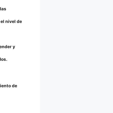
las
el nivel de
ender y
dos.
iento de