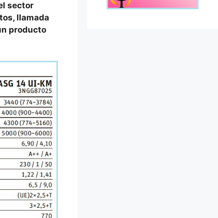
l sector
tos, llamada
 un producto