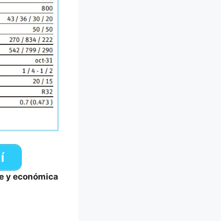
í
te y económica