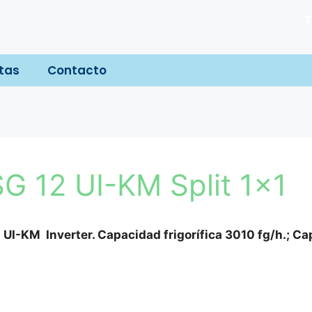
T
tas
Contacto
 12 UI-KM Split 1×1
2 UI-KM Inverter. Capacidad frigorífica 3010 fg/h.; C