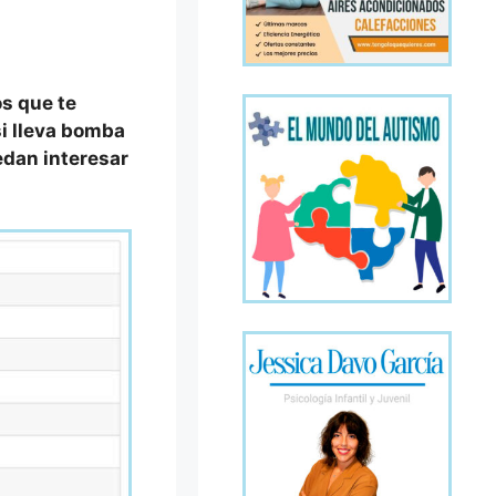
os que te
si lleva bomba
uedan interesar