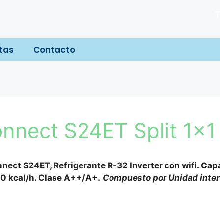
T
tas
Contacto
nnect S24ET Split 1×1
nnect S24ET, Refrigerante R-32 Inverter con wifi. Ca
450 kcal/h. Clase A++/A+.
Compuesto por Unidad inter