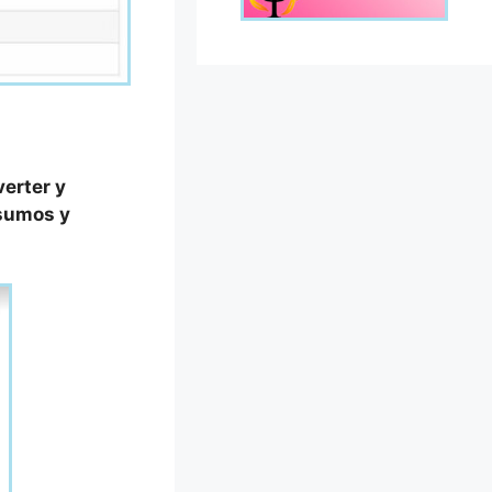
verter y
nsumos y