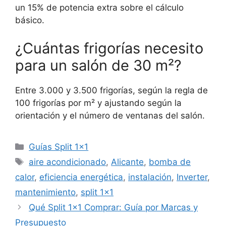
un 15% de potencia extra sobre el cálculo
básico.
¿Cuántas frigorías necesito
para un salón de 30 m²?
Entre 3.000 y 3.500 frigorías, según la regla de
100 frigorías por m² y ajustando según la
orientación y el número de ventanas del salón.
Guías Split 1x1
aire acondicionado
,
Alicante
,
bomba de
calor
,
eficiencia energética
,
instalación
,
Inverter
,
mantenimiento
,
split 1x1
Qué Split 1×1 Comprar: Guía por Marcas y
Presupuesto