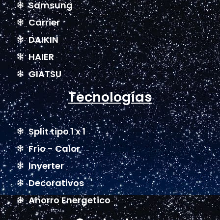
Samsung
Carrier
DAIKIN
HAIER
GIATSU
Tecnologías
Split tipo 1 x 1
Frío - Calor
Inverter
Decorativos
Ahorro Energetico