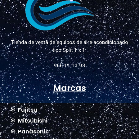
Tienda de venta de equipos de aire acondicionado
tipo Split 1 x 1
966 11 11 93
Marcas
Fujitsu
Mitsubishi
Panasonic