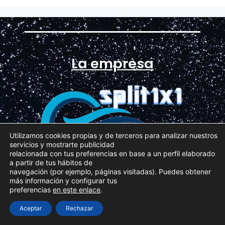
La empresa
Utilizamos cookies propias y de terceros para analizar nuestros
servicios y mostrarte publicidad
relacionada con tus preferencias en base a un perfil elaborado
a partir de tus hábitos de
navegación (por ejemplo, páginas visitadas). Puedes obtener
Tienda de venta de equipos de aire acondicionado
más información y configurar tus
tipo Split 1 x 1
preferencias
en este enlace
.
Aceptar
Rechazar
966 11 11 93