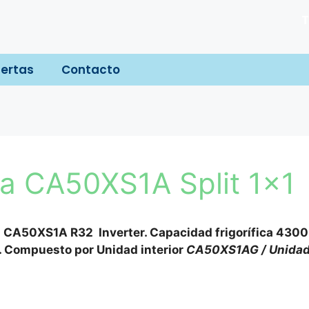
T
ertas
Contacto
sa CA50XS1A Split 1×1
a CA50XS1A R32 Inverter. Capacidad frigorífica 4300 
. Compuesto por Unidad interior
CA50XS1AG / Unidad 