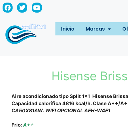
Inicio
Marcas
Of
Hisense Bris
Aire acondicionado tipo Split 1×1 Hisense Briss
Capacidad calorífica 4816 kcal/h. Clase A++/A+
CA50XS1AW
.
WIFI OPCIONAL AEH-W4E1
Frío:
A++