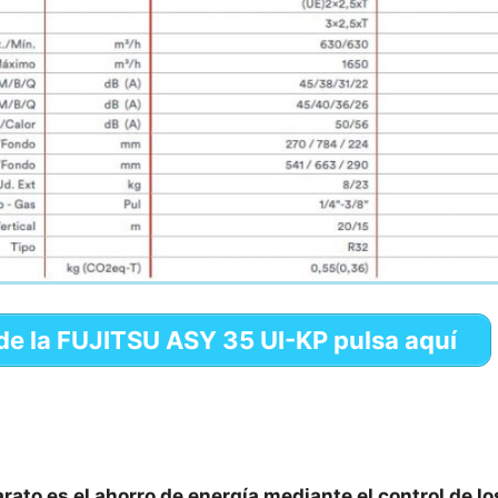
o de la FUJITSU ASY 35 UI-KP pulsa aquí
rato es el ahorro de energía mediante el control de lo