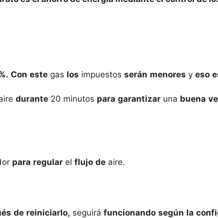
%.
Con
este
gas
los
impuestos
serán
menores
y
eso
e
aire
durante
20
minutos
para
garantizar
una
buena
ve
dor
para
regular
el
flujo
de
aire.
ués
de
reiniciarlo,
seguirá
funcionando
según
la
conf