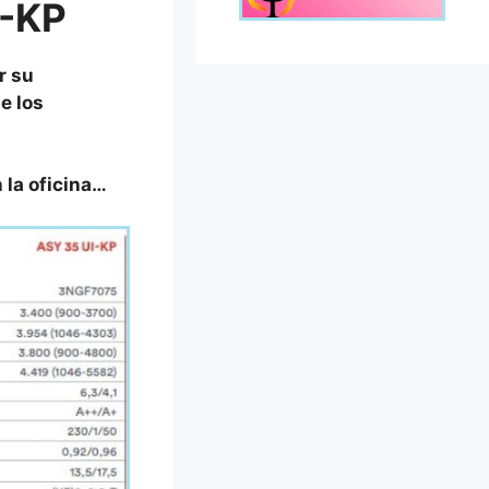
I-KP
r su
e los
 la oficina…