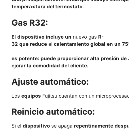
tempera<tura del termostato.
Gas R32:
El
dispositivo
incluye
un
nuevo
gas
R-
32
que
reduce
el
calentamiento
global
en
un
75
es
potente:
puede
proporcionar
alta
presión
de
ejorar
la
comodidad
del
cliente.
Ajuste automático:
Los
equipos
Fujitsu
cuentan
con
un
microprocesa
Reinicio automático:
Si
el
dispositivo
se
apaga
repentinamente
desp