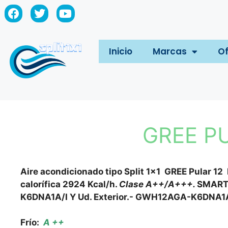
Inicio
Marcas
Of
GREE PU
Aire acondicionado tipo Split 1×1 GREE Pular 12 
calorífica 2924 Kcal/h.
Clase A++/A+++.
SMART 
K6DNA1A/I Y Ud. Exterior.- GWH12AGA-K6DNA1
Frío:
A ++