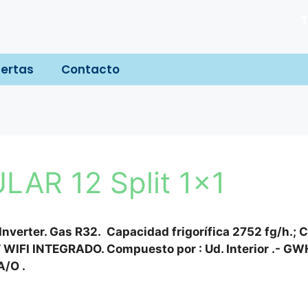
T
ertas
Contacto
LAR 12 Split 1×1
Inverter. Gas R32. Capacidad frigorífica 2752 fg/h.;
WIFI INTEGRADO. Compuesto por : Ud. Interior .- G
A/O .