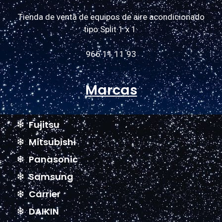
Tienda de venta de equipos de aire acondicionado
tipo Split 1 x 1
966 11 11 93
Marcas
Fujitsu
Mitsubishi
Panasonic
Samsung
Carrier
DAIKIN