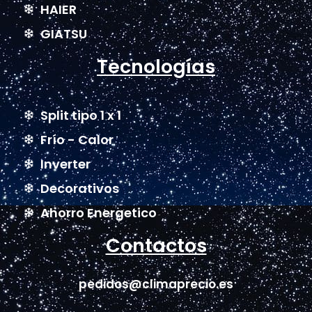
HAIER
GIATSU
Tecnologías
Split tipo 1 x 1
Frío - Calor
Inverter
Decorativos
Ahorro Energetico
Contactos
pedidos@climaprecio.es